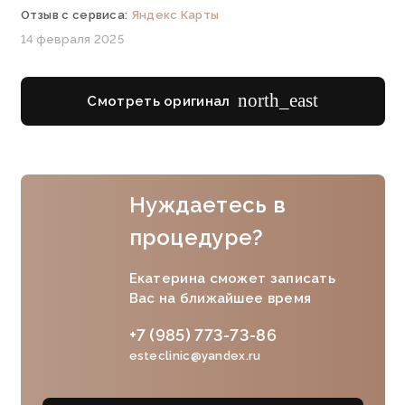
Отзыв с сервиса:
Яндекс Карты
14 февраля 2025
north_east
Смотреть оригинал
Нуждаетесь в
процедуре?
Екатерина сможет записать
Вас на ближайшее время
+7 (985) 773-73-86
esteclinic@yandex.ru